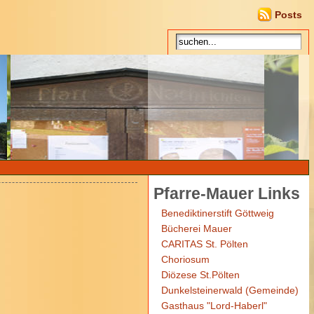
Posts
Pfarre-Mauer Links
Benediktinerstift Göttweig
Bücherei Mauer
CARITAS St. Pölten
Choriosum
Diözese St.Pölten
Dunkelsteinerwald (Gemeinde)
Gasthaus "Lord-Haberl"