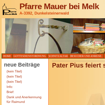
Pfarre Mauer bei Melk
A-3392, Dunkelsteinerwald
HOME
GOTTESDIENSTORDNUNG
SCHNITZALTAR
BESUCHER UND ANREISE:
neue Beiträge
Pater Pius feiert
(kein Titel)
(kein Titel)
(kein Titel)
Info:
Brief:
Dank und Anerkennung
für Raimund