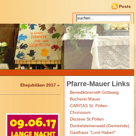
Posts
Pfarre-Mauer Links
Ehejubiläen 2017
»
Benediktinerstift Göttweig
Bücherei Mauer
CARITAS St. Pölten
Choriosum
Diözese St.Pölten
Dunkelsteinerwald (Gemeinde)
Gasthaus "Lord-Haberl"