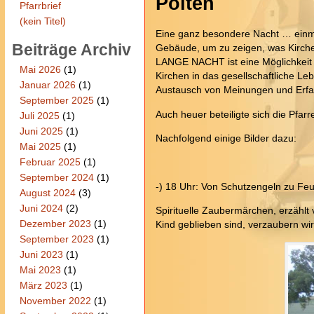
Pölten
Pfarrbrief
(kein Titel)
Eine ganz besondere Nacht … einmal
Beiträge Archiv
Gebäude, um zu zeigen, was Kirche 
LANGE NACHT ist eine Möglichkeit f
Mai 2026
(1)
Kirchen in das gesellschaftliche Le
Januar 2026
(1)
Austausch von Meinungen und Erfah
September 2025
(1)
Auch heuer beteiligte sich die Pfar
Juli 2025
(1)
Juni 2025
(1)
Nachfolgend einige Bilder dazu:
Mai 2025
(1)
Februar 2025
(1)
September 2024
(1)
-) 18 Uhr: Von Schutzengeln zu Feu
August 2024
(3)
Juni 2024
(2)
Spirituelle Zaubermärchen, erzählt
Dezember 2023
(1)
Kind geblieben sind, verzaubern wir
September 2023
(1)
Juni 2023
(1)
Mai 2023
(1)
März 2023
(1)
November 2022
(1)