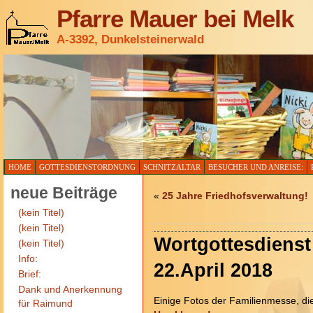
Pfarre Mauer bei Melk
A-3392, Dunkelsteinerwald
HOME
GOTTESDIENSTORDNUNG
SCHNITZALTAR
BESUCHER UND ANREISE:
neue Beiträge
«
25 Jahre Friedhofsverwaltung!
(kein Titel)
(kein Titel)
Wortgottesdiens
(kein Titel)
Info:
22.April 2018
Brief:
Dank und Anerkennung
Einige Fotos der Familienmesse, d
für Raimund