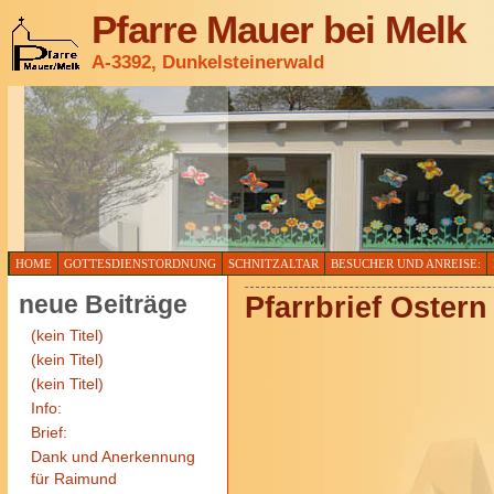
Pfarre Mauer bei Melk
A-3392, Dunkelsteinerwald
HOME
GOTTESDIENSTORDNUNG
SCHNITZALTAR
BESUCHER UND ANREISE:
neue Beiträge
Pfarrbrief Ostern
(kein Titel)
(kein Titel)
(kein Titel)
Info:
Brief:
Dank und Anerkennung
für Raimund