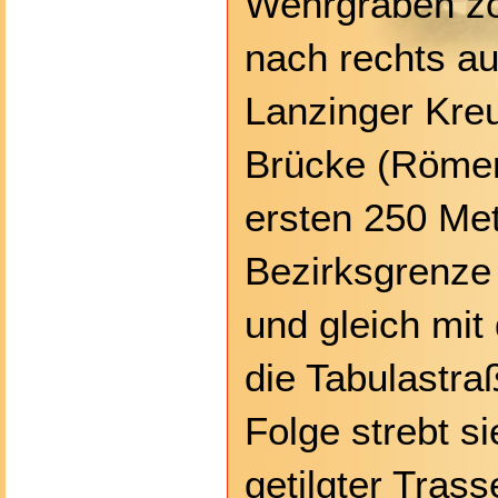
Wehrgraben zo
nach rechts a
Lanzinger Kre
Brücke (Römer
ersten 250 Met
Bezirksgrenze 
und gleich mit 
die Tabulastraß
Folge strebt si
getilgter Tras