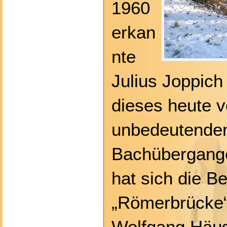
1960
erkan
nte
Julius Joppich
dieses heute vö
unbedeutende
Bachübergange
hat sich die B
„Römerbrücke“
Wolfgang Häusl