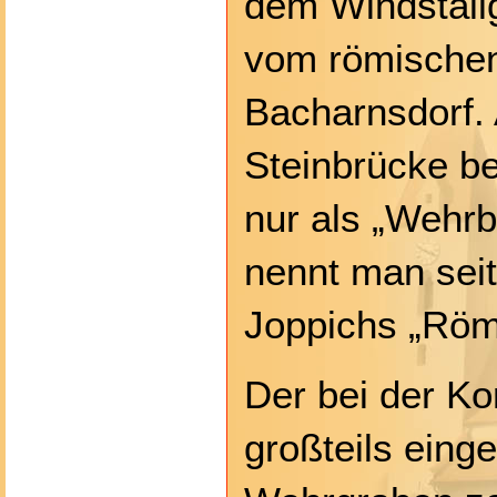
dem Windstall
vom römische
Bacharnsdorf.
Steinbrücke be
nur als „Wehrb
nennt man sei
Joppichs „Röm
Der bei der K
großteils eing