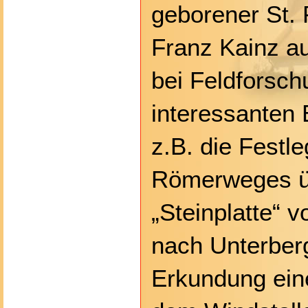
geborener St. 
Franz Kainz a
bei Feldforsc
interessanten 
z.B. die Festl
Römerweges ü
„Steinplatte“ 
nach Unterberg
Erkundung ein