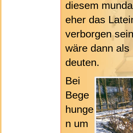
diesem mundart
eher das Latei
verborgen sei
wäre dann als
deuten.
Bei
Bege
hunge
n um