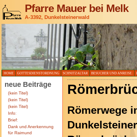
Pfarre Mauer bei Melk
A-3392, Dunkelsteinerwald
HOME
GOTTESDIENSTORDNUNG
SCHNITZALTAR
BESUCHER UND ANREISE:
neue Beiträge
Römerbrü
(kein Titel)
(kein Titel)
(kein Titel)
Römerwege i
Info:
Brief:
Dunkelsteine
Dank und Anerkennung
für Raimund