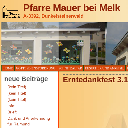
Pfarre Mauer bei Melk
A-3392, Dunkelsteinerwald
HOME
GOTTESDIENSTORDNUNG
SCHNITZALTAR
BESUCHER UND ANREISE:
neue Beiträge
Erntedankfest 3.
(kein Titel)
(kein Titel)
(kein Titel)
Info:
Brief:
Dank und Anerkennung
für Raimund