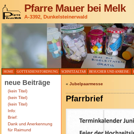
Pfarre Mauer bei Melk
A-3392, Dunkelsteinerwald
HOME
GOTTESDIENSTORDNUNG
SCHNITZALTAR
BESUCHER UND ANREISE:
neue Beiträge
«
Jubelpaarmesse
(kein Titel)
Pfarrbrief
(kein Titel)
(kein Titel)
Info:
Brief:
Dank und Anerkennung
für Raimund